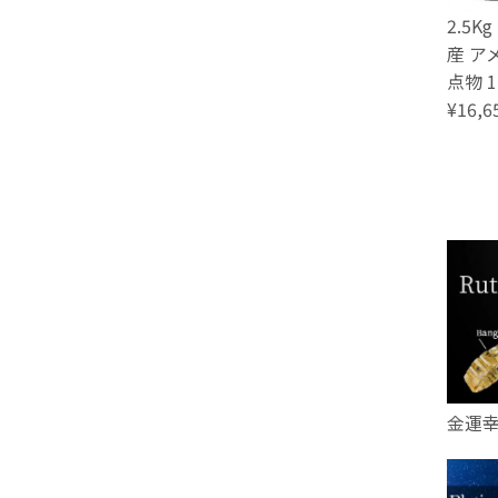
2.5
産 ア
点物 1
¥16,6
金運