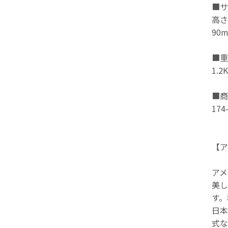
■サ
高さ
90
■重
1.2
■商
174
【ア
アメ
美し
す。
日本
式な