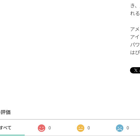
き、
れる
アメ
アイ
パワ
はぴ
の評価
すべて
0
0
0