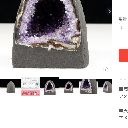
数量
1
/
9
■商
アメ
■天
アメ