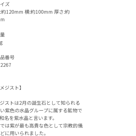
イズ
:約120mm 横:約100mm 厚さ:約
mm
量
Kg
品番号
-2267
メジスト】
ジストは2月の誕生石として知られる
い紫色の水晶グループに属する鉱物で
和名を紫水晶と言います。
では紫が最も高貴な色として宗教的儀
どに用いられました。