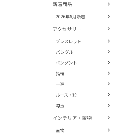
新着商品
2026年6月新着
アクセサリー
ブレスレット
バングル
ペンダント
指輪
一連
ルース・粒
勾玉
インテリア・置物
置物