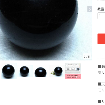
数量
1
/
5
■商
モリ
■天
モリ
■サ