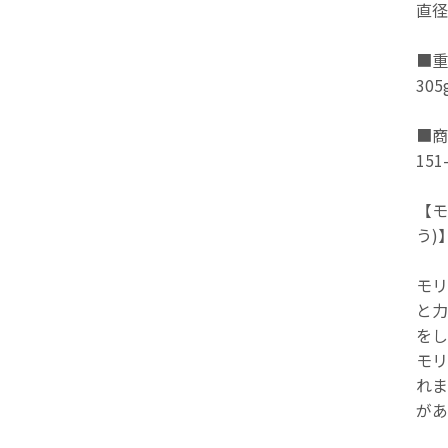
直径
■重
305
■商
151
【モ
う)
モリ
と力
をし
モリ
れま
があ