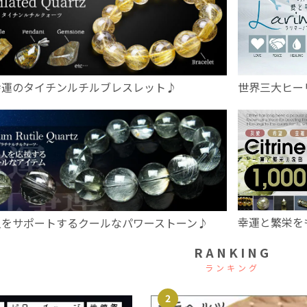
幸運のタイチンルチルブレスレット♪
世界三大ヒー
幸運と繁栄を
人をサポートするクールなパワーストーン♪
RANKING
ランキング
2