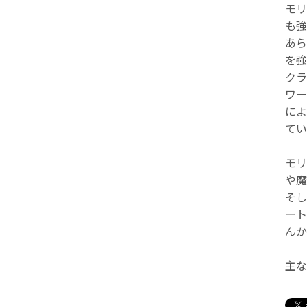
モリ
も強
あら
を強
クラ
ワー
によ
てい
モリ
や魔
そし
ート
んか
主な