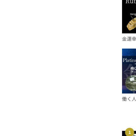
金運
働く
1