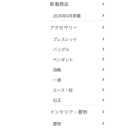
新着商品
2026年6月新着
アクセサリー
ブレスレット
バングル
ペンダント
指輪
一連
ルース・粒
勾玉
インテリア・置物
置物