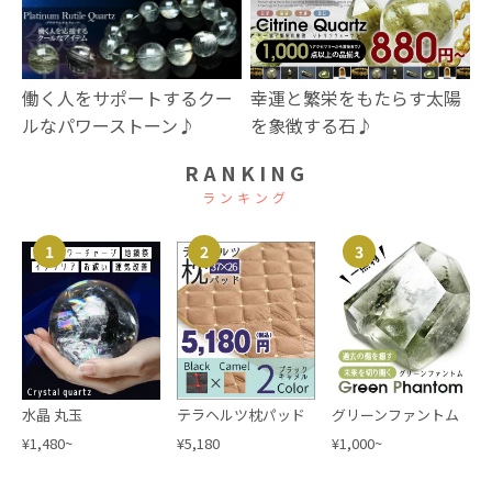
幸運と繁栄をもたらす太陽
働く人をサポートするクー
を象徴する石♪
ルなパワーストーン♪
RANKING
ランキング
1
2
3
水晶 丸玉
テラヘルツ枕パッド
グリーンファントム
¥1,480~
¥5,180
¥1,000~