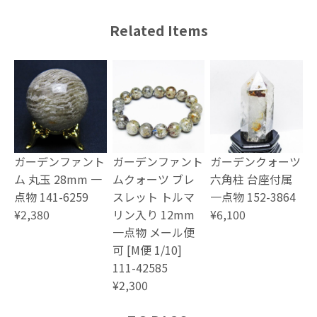
Related Items
ガーデンファント
ガーデンファント
ガーデンクォーツ
ム 丸玉 28mm 一
ムクォーツ ブレ
六角柱 台座付属
点物 141-6259
スレット トルマ
一点物 152-3864
¥2,380
リン入り 12mm
¥6,100
一点物 メール便
可 [M便 1/10]
111-42585
¥2,300