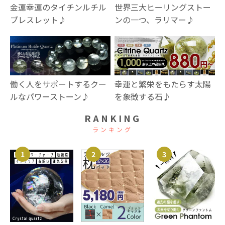
金運幸運のタイチンルチル
世界三大ヒーリングストー
ブレスレット♪
ンの一つ、ラリマー♪
幸運と繁栄をもたらす太陽
働く人をサポートするクー
を象徴する石♪
ルなパワーストーン♪
RANKING
ランキング
1
2
3