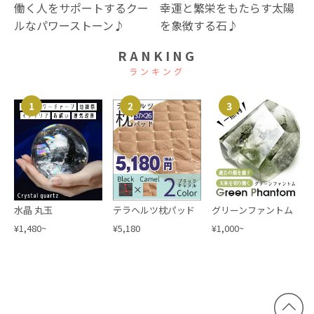
幸運と繁栄をもたらす太陽
働く人をサポートするクー
を象徴する石♪
ルなパワーストーン♪
RANKING
ランキング
1
2
3
水晶 丸玉
テラヘルツ枕パッド
グリーンファントム
¥1,480~
¥5,180
¥1,000~