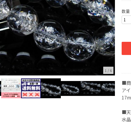
数量
1
/
6
■商
アイ
17
■天
水晶