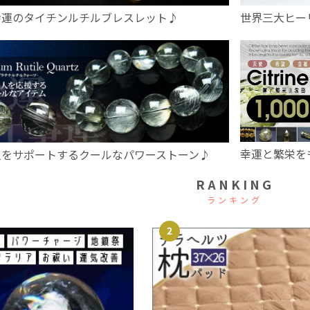
幸運のタイチンルチルブレスレット♪
世界三大ヒー
幸運と繁栄を
人をサポートするクールなパワーストーン♪
RANKING
ランキング
2