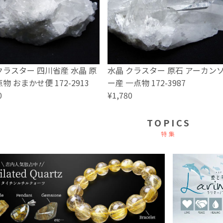
クラスター 四川省産 水晶 原
水晶 クラスター 原石 アーカン
物 おまかせ便 172-2913
ー産 一点物 172-3987
0
¥1,780
TOPICS
特集