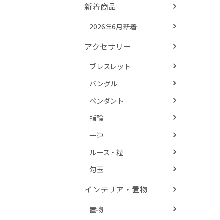
新着商品
2026年6月新着
アクセサリー
ブレスレット
バングル
ペンダント
指輪
一連
ルース・粒
勾玉
インテリア・置物
置物