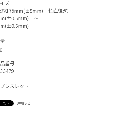
イズ
:約175mm(±5mm) 粒直径:約
mm(±0.5mm) 〜
mm(±0.5mm)
量
g
品番号
-35479
ブレスレット
通報する