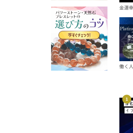
金運
働く
1