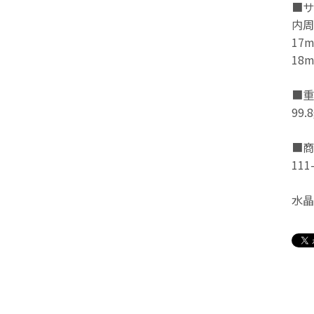
■サ
内周
17
18
■重
99.8
■商
111
水晶