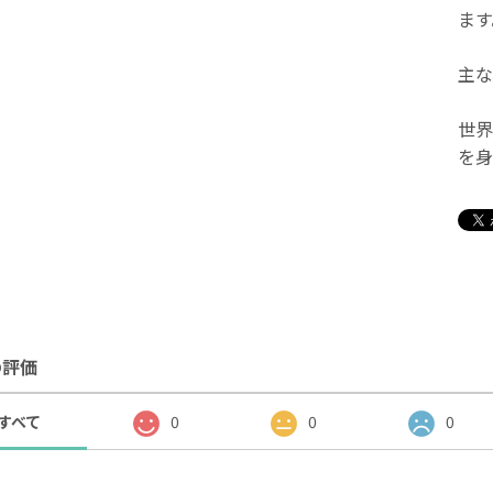
ます
主な
世界
を身
の評価
すべて
0
0
0