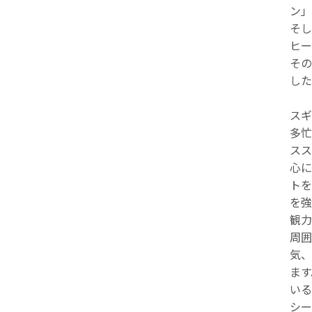
ン」
そし
ヒー
その
した
スギ
多忙
スス
心に
トを
を強
観力
周囲
気、
ます
いる
シー