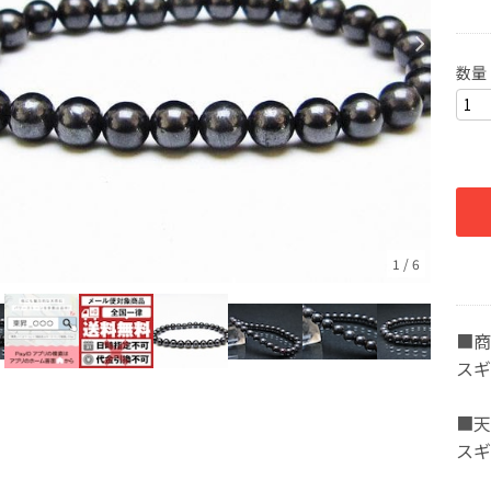
数量
1
/
6
■商
スギ
■天
スギ