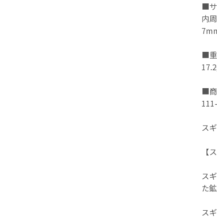
■サ
内周
7m
■重
17.2
■商
111
スギ
【ス
スギ
た鉱
スギ