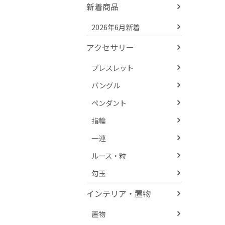
新着商品
2026年6月新着
アクセサリー
ブレスレット
バングル
ペンダント
指輪
一連
ルース・粒
勾玉
インテリア・置物
置物