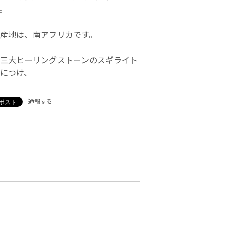
。
産地は、南アフリカです。
三大ヒーリングストーンのスギライト
につけ、
通報する