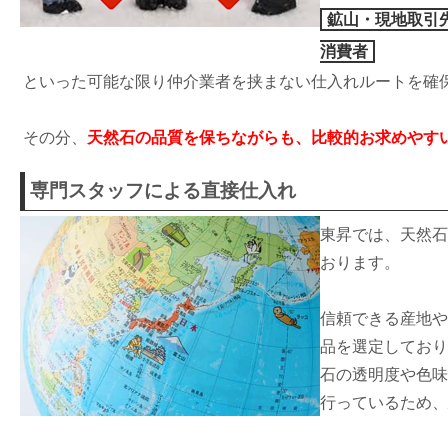
鉱山・現地取引
消費者
といった可能な限り仲介業者を挟まない仕入れルートを確
その分、
天然石の品質を保ちながらも、比較的お求めやす
専門スタッフによる直接仕入れ
東昇では、天然石
おります。
信頼できる産地や
品を選定しており
石の透明度や色味
行っているため、