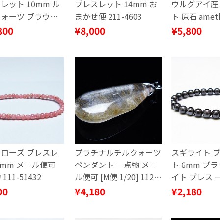
レット 10mm ル
ブレスレット 14mm お
ウルグアイ産
ォーツ ブラウン
まかせ便 211-4603
ト 原石 amet
 111-53814
物 182-8957
800
¥8,000
¥5,800
ローズ ブレスレ
プラチナルチルクォーツ
スギライト 
4mm メール便可
ペンダント 一点物 メー
ト 6mm ブ
111-51432
ル便可 [M便 1/20] 112-
イト ブレス 
13139
ル便可 [M便 1/
00
¥4,180
¥2,180
42838