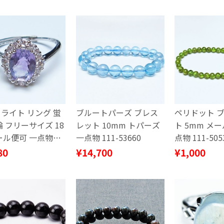
ライト リング 蛍
ブルートパーズ ブレス
ペリドット 
輪 フリーサイズ 18
レット 10mm トパーズ
ト 5mm メ
ール便可 一点物
一点物 111-53660
点物 111-505
459
80
¥14,700
¥1,000