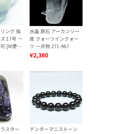
リング 指
水晶 原石 アーカンソー
ズ 17号 一
産 クォーツインクォー
可 [M便
ツ 一点物 271-967
18
¥2,380
クラスター
チンターマニストーン