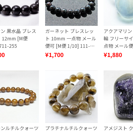
ン 黒水晶 ブレス
ガーネット ブレスレッ
アクアマリン 
 12mm [M便
ト 10mm 一点物 メール
輪 フリーサイ
 711-255
便可 [M便 1/10] 111-
点物 メール便
41402
1/20] 115-65
00
¥1,700
¥1,880
チンルチルクォーツ
プラチナルチルクォーツ
アメジスト 