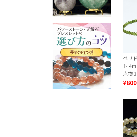
ペリド
ト 4
点物 1
¥800