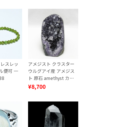
ブレスレッ
アメジスト クラスター
ール便可 一
ウルグアイ産 アメジス
38
ト 原石 amethyst カル
サイト付き 一点物 182-
¥8,700
8992