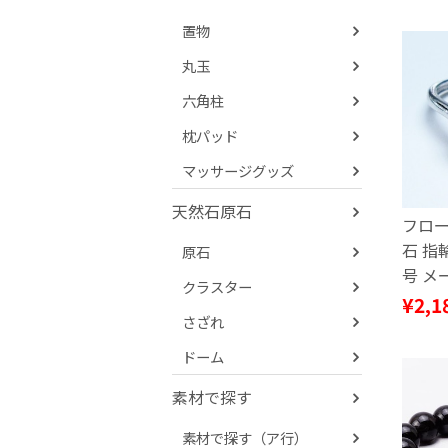
置物
丸玉
六角柱
枕パッド
マッサージグッズ
天然石原石
フロー
石 指
原石
号 メ
クラスター
115-7
¥2,1
さざれ
ドーム
素材で探す
素材で探す（ア行）