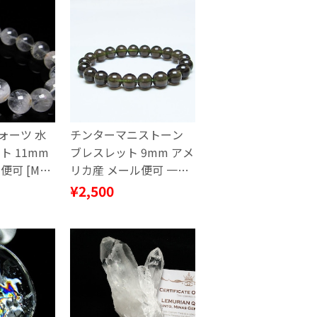
ォーツ 水
チンターマニストーン
ト 11mm
ブレスレット 9mm アメ
便可 [M便
リカ産 メール便可 一点
478
物 111-52050
¥2,500