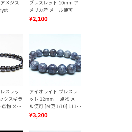
 アメジス
ブレスレット 10mm ア
hyst 一点
メリカ産 メール便可 一
点物 111-51962
¥2,100
ブレスレッ
アイオライト ブレスレ
ラックスギラ
ット 12mm 一点物 メー
一点物 メー
ル便可 [M便 1/10] 111-
10] 111-
38705
¥3,200